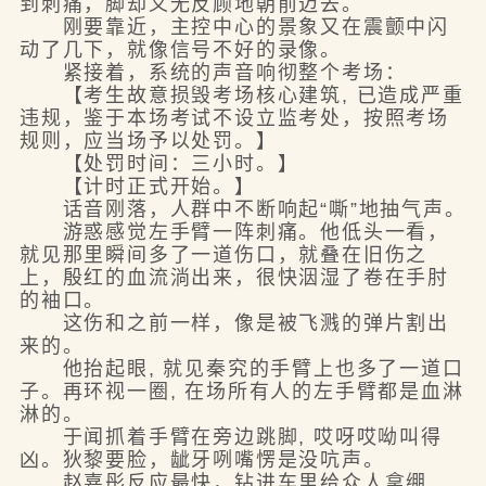
到刺痛，脚却义无反顾地朝前迈去。
刚要靠近，主控中心的景象又在震颤中闪
动了几下，就像信号不好的录像。
紧接着，系统的声音响彻整个考场：
【考生故意损毁考场核心建筑, 已造成严重
违规，鉴于本场考试不设立监考处，按照考场
规则，应当场予以处罚。】
【处罚时间：三小时。】
【计时正式开始。】
话音刚落，人群中不断响起“嘶”地抽气声。
游惑感觉左手臂一阵刺痛。他低头一看，
就见那里瞬间多了一道伤口，就叠在旧伤之
上，殷红的血流淌出来，很快洇湿了卷在手肘
的袖口。
这伤和之前一样，像是被飞溅的弹片割出
来的。
他抬起眼, 就见秦究的手臂上也多了一道口
子。再环视一圈, 在场所有人的左手臂都是血淋
淋的。
于闻抓着手臂在旁边跳脚, 哎呀哎呦叫得
凶。狄黎要脸，龇牙咧嘴愣是没吭声。
赵嘉彤反应最快，钻进车里给众人拿绷