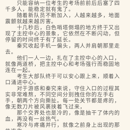
只能容纳一位考生的考场前前后后塞了四
千多人，能稳定就有鬼了。
随着新队员不断加入，人越来越多，地面
震颤就越来越厉害。
十几秒后，白色哨塔倒塌的地方终于又出
现了主控中心的景象，它依然在不断闪动，但
停留的时间终于有了延长。
秦究收起手机一偏头，两人并肩朝那里走
去。
他们一人一边，扎在了主控中心的入口，
就像两道桥，把主控中心和考场强行而稳固地
连在一起。
考生大部队终于可以安心跟上来，顺着入
口涌进中心。
对于游惑和秦究来说，守住入口的过程其
实非常难熬，不同空间分别拽住你的左手右
手，朝两个方向撕扯。每一处关节都是疼的，
像无数刀片被风裹挟着飞过来，
那个交界处也是冷的，像是抽干了体内的
血，再没有一丝热气。
寒冷与疼痛并行，就像之前身上出现的那