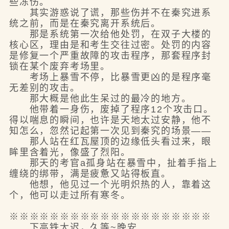
些冻伤。
其实游惑说了谎，那些伤并不在秦究进系
统之前，而是在秦究离开系统后。
那是系统第一次给他处罚，在双子大楼的
核心区，理由是和考生交往过密。处罚的内容
是修复一个严重故障的攻击程序，那套程序封
锁在某个废弃考场里。
考场上暴雪不停，比暴雪更凶的是程序毫
无差别的攻击。
那大概是他此生呆过的最冷的地方。
他带着一身伤，废掉了程序12个攻击口。
得以喘息的瞬间，也许是天地太过安静，他不
知怎么，忽然记起第一次见到秦究的场景——
那人站在红瓦屋顶的边缘低头看过来，眼
眸里含着光，像盛了烈阳。
那天的考官a孤身站在暴雪中，扯着手指上
缠绕的绑带，满是疲惫又站得板直。
他想，他见过一个光明炽热的人，靠着这
个，他可以走过所有寒冬。
※※※※※※※※※※※※※※※※※※※※
下高铁太迟，久等~晚安