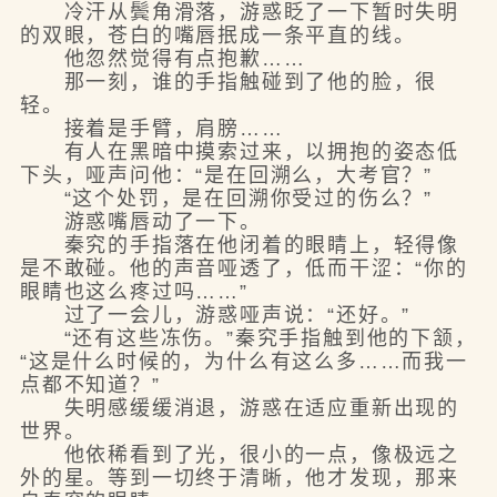
冷汗从鬓角滑落，游惑眨了一下暂时失明
的双眼，苍白的嘴唇抿成一条平直的线。
他忽然觉得有点抱歉……
那一刻，谁的手指触碰到了他的脸，很
轻。
接着是手臂，肩膀……
有人在黑暗中摸索过来，以拥抱的姿态低
下头，哑声问他：“是在回溯么，大考官？”
“这个处罚，是在回溯你受过的伤么？”
游惑嘴唇动了一下。
秦究的手指落在他闭着的眼睛上，轻得像
是不敢碰。他的声音哑透了，低而干涩：“你的
眼睛也这么疼过吗……”
过了一会儿，游惑哑声说：“还好。”
“还有这些冻伤。”秦究手指触到他的下颔，
“这是什么时候的，为什么有这么多……而我一
点都不知道？”
失明感缓缓消退，游惑在适应重新出现的
世界。
他依稀看到了光，很小的一点，像极远之
外的星。等到一切终于清晰，他才发现，那来