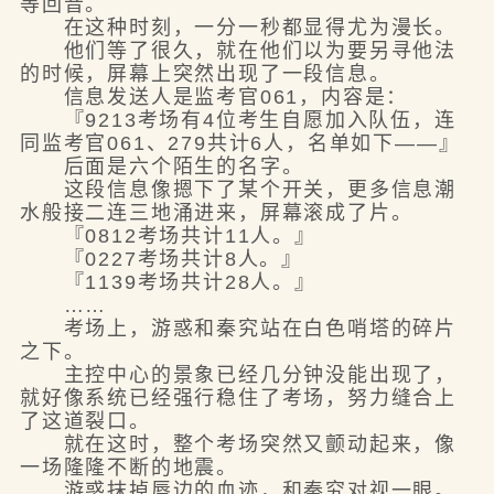
等回音。
在这种时刻，一分一秒都显得尤为漫长。
他们等了很久，就在他们以为要另寻他法
的时候，屏幕上突然出现了一段信息。
信息发送人是监考官061，内容是：
『9213考场有4位考生自愿加入队伍，连
同监考官061、279共计6人，名单如下——』
后面是六个陌生的名字。
这段信息像摁下了某个开关，更多信息潮
水般接二连三地涌进来，屏幕滚成了片。
『0812考场共计11人。』
『0227考场共计8人。』
『1139考场共计28人。』
……
考场上，游惑和秦究站在白色哨塔的碎片
之下。
主控中心的景象已经几分钟没能出现了，
就好像系统已经强行稳住了考场，努力缝合上
了这道裂口。
就在这时，整个考场突然又颤动起来，像
一场隆隆不断的地震。
游惑抹掉唇边的血迹，和秦究对视一眼。