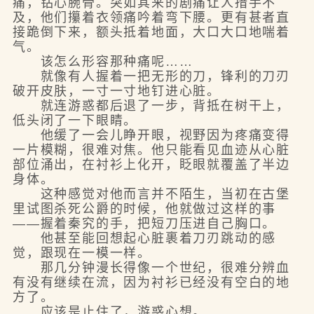
痛，钻心腕骨。突如其来的剧痛让人措手不
及，他们攥着衣领痛吟着弯下腰。更有甚者直
接跪倒下来，额头抵着地面，大口大口地喘着
气。
该怎么形容那种痛呢……
就像有人握着一把无形的刀，锋利的刀刃
破开皮肤，一寸一寸地钉进心脏。
就连游惑都后退了一步，背抵在树干上，
低头闭了一下眼睛。
他缓了一会儿睁开眼，视野因为疼痛变得
一片模糊，很难对焦。他只能看见血迹从心脏
部位涌出，在衬衫上化开，眨眼就覆盖了半边
身体。
这种感觉对他而言并不陌生，当初在古堡
里试图杀死公爵的时候，他就做过这样的事
——握着秦究的手，把短刀压进自己胸口。
他甚至能回想起心脏裹着刀刃跳动的感
觉，跟现在一模一样。
那几分钟漫长得像一个世纪，很难分辨血
有没有继续在流，因为衬衫已经没有空白的地
方了。
应该是止住了，游惑心想。