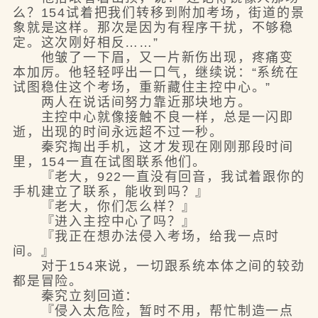
么？154试着把我们转移到附加考场，街道的景
象就是这样。那次是因为有程序干扰，不够稳
定。这次刚好相反……”
他皱了一下眉，又一片新伤出现，疼痛变
本加厉。他轻轻呼出一口气，继续说：“系统在
试图稳住这个考场，重新藏住主控中心。”
两人在说话间努力靠近那块地方。
主控中心就像接触不良一样，总是一闪即
逝，出现的时间永远超不过一秒。
秦究掏出手机，这才发现在刚刚那段时间
里，154一直在试图联系他们。
『老大，922一直没有回音，我试着跟你的
手机建立了联系，能收到吗？』
『老大，你们怎么样？』
『进入主控中心了吗？』
『我正在想办法侵入考场，给我一点时
间。』
对于154来说，一切跟系统本体之间的较劲
都是冒险。
秦究立刻回道：
『侵入太危险，暂时不用，帮忙制造一点