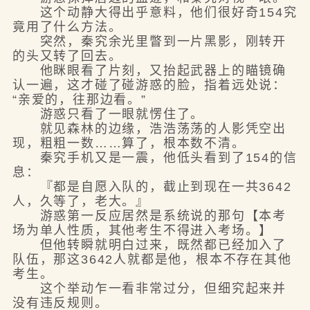
这个动静大得出乎意料，他们很好奇154究
竟用了什么方法。
突然，秦究余光里瞥到一片黑影，刚转开
的头又转了回去。
他眯眼看了片刻，又抬起武器上的瞄镜确
认一遍，这才碰了碰游惑的脸，指着远处说：
“亲爱的，往那边看。”
游惑只看了一眼就愣住了。
就见森林的边缘，浩浩荡荡的人影凭空出
现，粗粗一数……算了，根本数不清。
秦究手机又是一震，他低头看到了154的信
息：
『都是自愿入队的，截止到现在一共3642
人，久等了，老大。』
游惑第一反应居然是系统说的那句【本考
场为单人性质，其他考生不得进入考场。】
但他转瞬就明白过来，既然都已经加入了
队伍，那这3642人就都是他，根本不存在其他
考生。
这个举动乍一看非常过分，但细究起来并
没有违反规则。