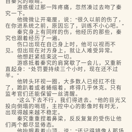
自秦究的眼睛。
游惑缓过那一阵疼痛，忽然凑过去吻了秦
究一下。
他微微让开毫厘，说：“很久以前的伤了，
在你进系统之前，原因忘了，训练不小心吧。”
秦究身上有同样的伤，他经历的那些，秦
究也跟着经历了一遍。
伤口出现在自己身上时，他可以视而不
见。但出现在对方身上，就让人难受异常。
他想赶紧结束这一切。
游惑抵着秦究的肩窝歇了一会儿，又重新
直起身：“处罚要持续三个小时，现在还不过
半。”
他转头环视一圈，大多数人已经扛不住
了，跪趴着或者蜷缩着，疼得几乎休克。只有
监考官们还能保留一丝清醒。
“这么下去不行，我们得进去。”他的目光又
投向倒塌的哨塔，主控中心的影像时有时无，
出现得越来越不稳定。
秦究重重捏着鼻梁，反反复复的受伤让他
们两个都尽显倦态。
他抬眼看着山顶，说：“还记得镜像人那场