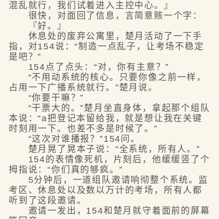
混乱就行，我们试着进入主控中心。』
很快，对面回了信息，言简意赅一个字：
『好。』
休息处的废弃公寓里，楚月活动了一下手
指，对154说：“制造一点乱子，让考场不稳定
是吧？”
154点了点头：“对，你有主意？”
“不用动系统的核心。只要你像之前一样，
占用一下广播系统就行。”楚月说。
“你要干嘛？”
“干票大的。”楚月坐直身体，拿起那个组队
本说：“a把登记本留给我，就是想让我在关键
时刻用一下。也差不多是时候了。”
“这次对谁播报？”154问。
楚月晃了晃本子说：“全系统，所有人。”
154的表情像死机，片刻后，他缓缓竖了个
拇指说：“你们真的够疯。”
5分钟后，一道组队邀请响彻整个系统。监
考区、休息处以及数以万计的考场，所有人都
听到了这段邀请。
邀请一发出，154和楚月就守着面前的屏幕