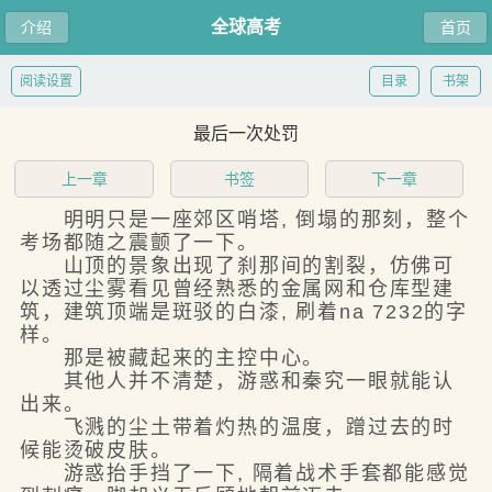
全球高考
介绍
首页
阅读设置
目录
书架
最后一次处罚
上一章
书签
下一章
明明只是一座郊区哨塔, 倒塌的那刻，整个
考场都随之震颤了一下。
山顶的景象出现了刹那间的割裂，仿佛可
以透过尘雾看见曾经熟悉的金属网和仓库型建
筑，建筑顶端是斑驳的白漆, 刷着na 7232的字
样。
那是被藏起来的主控中心。
其他人并不清楚，游惑和秦究一眼就能认
出来。
飞溅的尘土带着灼热的温度，蹭过去的时
候能烫破皮肤。
游惑抬手挡了一下, 隔着战术手套都能感觉