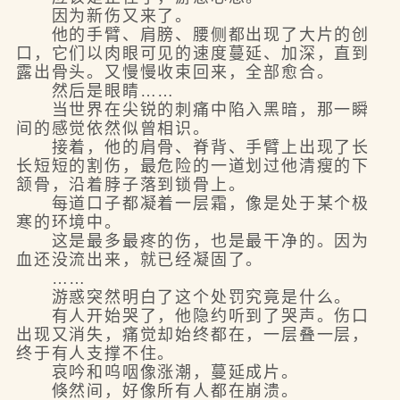
因为新伤又来了。
他的手臂、肩膀、腰侧都出现了大片的创
口，它们以肉眼可见的速度蔓延、加深，直到
露出骨头。又慢慢收束回来，全部愈合。
然后是眼睛……
当世界在尖锐的刺痛中陷入黑暗，那一瞬
间的感觉依然似曾相识。
接着，他的肩骨、脊背、手臂上出现了长
长短短的割伤，最危险的一道划过他清瘦的下
颔骨，沿着脖子落到锁骨上。
每道口子都凝着一层霜，像是处于某个极
寒的环境中。
这是最多最疼的伤，也是最干净的。因为
血还没流出来，就已经凝固了。
……
游惑突然明白了这个处罚究竟是什么。
有人开始哭了，他隐约听到了哭声。伤口
出现又消失，痛觉却始终都在，一层叠一层，
终于有人支撑不住。
哀吟和呜咽像涨潮，蔓延成片。
倏然间，好像所有人都在崩溃。