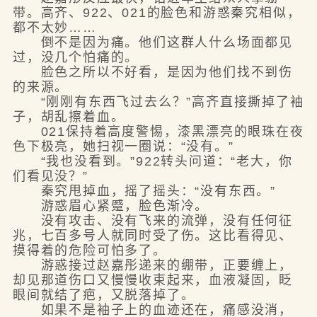
带。高齐、922、021的脸色和游惑秦究相似，
都不太妙……
倒不是因为痛。他们这群人什么场面都见
过，没几个怕痛的。
脸色之所以不好看，是因为他们找不到伤
的来源。
“刚刚有东西飞过去么？”高齐直接撕掉了袖
子，胡乱擦着血。
021保持着高度警惕，漆黑漂亮的眼珠在夜
色下极亮，她扫视一圈说：“没有。”
“我也没看到。”922转头问道：“老大，你
们看见没？”
秦究甩掉血，摇了摇头：“没有东西。”
游惑眉心紧蹙，脸色渐冷。
没有攻击、没有飞来的流弹，没有任何征
兆，七百多号人就同时受了伤。这比看得见、
摸得着的危险可怕多了。
游惑接过赵嘉彤递来的绷带，正要缠上，
却见那道伤口又慢慢收束起来，血液凝固，眨
眼间就结了疤，又脱落掉了。
如果不是袖子上的血迹还在，痛感没消，