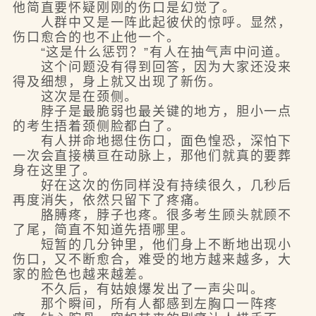
他简直要怀疑刚刚的伤口是幻觉了。
人群中又是一阵此起彼伏的惊呼。显然，
伤口愈合的也不止他一个。
“这是什么惩罚？”有人在抽气声中问道。
这个问题没有得到回答，因为大家还没来
得及细想，身上就又出现了新伤。
这次是在颈侧。
脖子是最脆弱也最关键的地方，胆小一点
的考生捂着颈侧脸都白了。
有人拼命地摁住伤口，面色惶恐，深怕下
一次会直接横亘在动脉上，那他们就真的要葬
身在这里了。
好在这次的伤同样没有持续很久，几秒后
再度消失，依然只留下了疼痛。
胳膊疼，脖子也疼。很多考生顾头就顾不
了尾，简直不知道先捂哪里。
短暂的几分钟里，他们身上不断地出现小
伤口，又不断愈合，难受的地方越来越多，大
家的脸色也越来越差。
不久后，有姑娘爆发出了一声尖叫。
那个瞬间，所有人都感到左胸口一阵疼