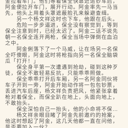
金拉着车门。他们等着保全快靠近运钞车后，
阿金便拉开车门，展开行动。阿金率先一马当
先，他头上用着头罩遮蔽脸孔来躲避查缉。
另一个杨文祥这时也下车，他跟在后头。
危险一步步逼进，保全没有察觉到，等到
保全注意到时，已经太迟了。阿金二话不说先
朝一名保全连开两枪，保全当场中弹倒在血泊
之中。
阿金俐落下了一个马威，让在场另一名保
全吓傻眼，阿金这时将枪指向另一名保全脑袋
瓜「打开！」
保全身平第一次遭遇到抢劫，碰到这种歹
徒，保全不敢轻易反抗，只能乖乖照做。
保全乖乖打开后车厢，另一名阿金同伙将
车子开到一旁，阿金开始动作将一包包钞票，
丢进汽车后座，杨文祥负责把风，他紧张拿着
枪对着保全，而保全趴在地上，头面向地上，
不敢抬头。
保全深怕自己一抬头，他的小命将不保…
杨文祥亲眼目睹了阿金先前邀约的抢案，
他这时想起了阿金，这几天他都一直在问他，
是否要加入一伙？