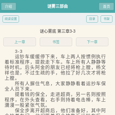
谜雾三部曲
介绍
首页
阅读设置
目录
书架
谜心雾底 第三章3-3
上一章
书签
下一章
3-3
运钞车缓缓停下来，车上两人按惯例执行
着标准程序，提款走下车。车上所有人静静等
待时机，后头阿金的朋友已经将枪上膛，杨文
祥也是，不过生疏的手，他拉了好几次才将枪
上膛。
所有人摒住气息，大家静静看着运抄车保
全人员下来。
提着钱的保全，走进超商，另一名则按照
程序，在外头查看，右手则持着电击棒，车上
瀰漫一股紧张气氛。
保全步离开超商后，他们准备好，其中阿