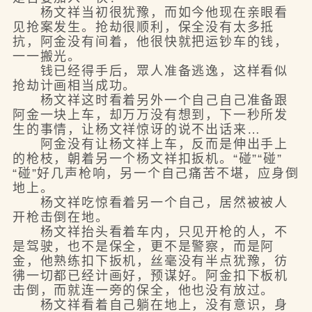
杨文祥当初很犹豫，而如今他现在亲眼看
见抢案发生。抢劫很顺利，保全没有太多抵
抗，阿金没有间着，他很快就把运钞车的钱，
一一搬光。
钱已经得手后，眾人准备逃逸，这样看似
抢劫计画相当成功。
杨文祥这时看着另外一个自己自己准备跟
阿金一块上车，却万万没有想到，下一秒所发
生的事情，让杨文祥惊讶的说不出话来…
阿金没有让杨文祥上车，反而是伸出手上
的枪枝，朝着另一个杨文祥扣扳机。“碰”“碰”
“碰”好几声枪响，另一个自己痛苦不堪，应身倒
地上。
杨文祥吃惊看着另一个自己，居然被被人
开枪击倒在地。
杨文祥抬头看着车内，只见开枪的人，不
是驾驶，也不是保全，更不是警察，而是阿
金，他熟练扣下扳机，丝毫没有半点犹豫，彷
彿一切都已经计画好，预谋好。阿金扣下板机
击倒，而就连一旁的保全，他也没有放过。
杨文祥看着自己躺在地上，没有意识，身