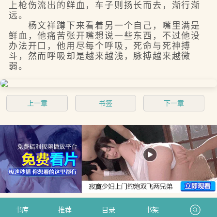
上枪伤流出的鲜血，车子则扬长而去，渐行渐
远。
杨文祥蹲下来看着另一个自己，嘴里满是
鲜血，他痛苦张开嘴想说一些东西，不过他没
办法开口，他用尽每个呼吸，死命与死神搏
斗，然而呼吸却是越来越浅，脉搏越来越微
弱。
上一章
书签
下一章
书库
推荐
目录
书架