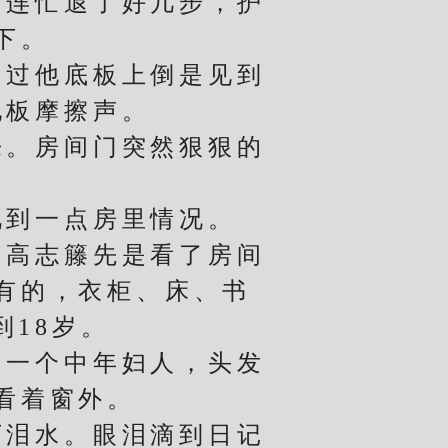
连忙退了好几步，护
下。
过他底板上倒是见到
地板摩擦声。
。房间门突然狠狠的
。
到一点房里情况。
高志籐先是看了房间
有的，衣柜、床、书
18岁。
一个中年妇人，头发
看着窗外。
泪水。眼泪滴到日记