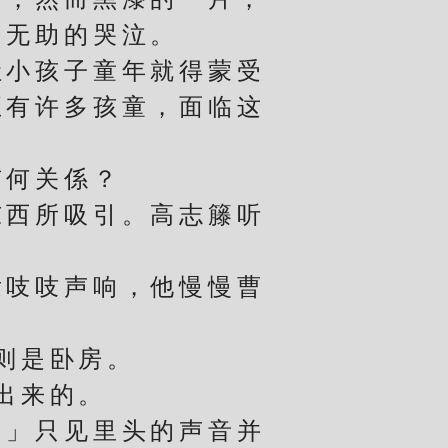
，无助的哭泣。
小孩子童年就得蒙受
正有许多孩童，面临这
何关係？
西所吸引。高志籐听
吱吱声响，他慢慢曹
则是卧房。
出来的。
」只见里头的声音并