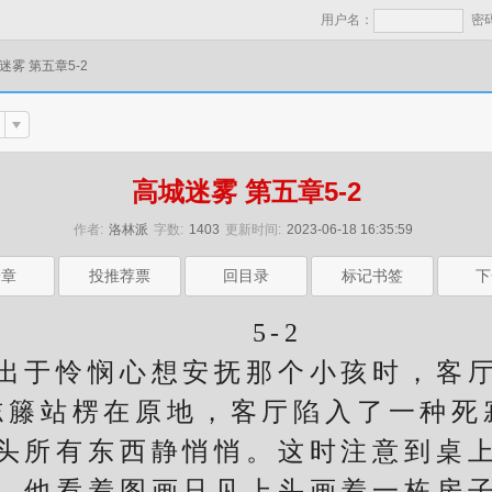
用户名：
密
迷雾 第五章5-2
高城迷雾 第五章5-2
作者:
洛林派
字数:
1403
更新时间:
2023-06-18 16:35:59
一章
投推荐票
回目录
标记书签
下
5-2
于怜悯心想安抚那个小孩时，客厅
志籐站楞在原地，客厅陷入了一种死
所有东西静悄悄。这时注意到桌上
，他看着图画只见上头画着一栋房