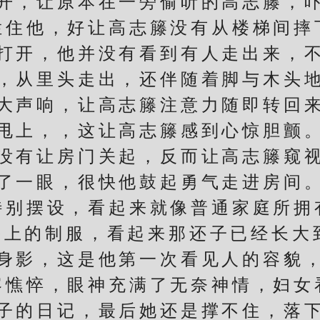
，让原本在一旁偷听的高志籐，吓
拦住他，好让高志籐没有从楼梯间摔
开，他并没有看到有人走出来，不
，从里头走出，还伴随着脚与木头
声响，让高志籐注意力随即转回来
甩上，，这让高志籐感到心惊胆颤
有让房门关起，反而让高志籐窥视
一眼，很快他鼓起勇气走进房间。
特别摆设，看起来就像普通家庭所拥
头上的制服，看起来那还子已经长大到
影，这是他第一次看见人的容貌，
容憔悴，眼神充满了无奈神情，妇女
的日记，最后她还是撑不住，落下