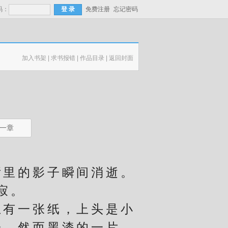
码：
免费注册
忘记密码
加入书架
|
求书报错
|
作品目录
|
返回封面
一章
里的影子瞬间消逝。
寂。
有一张纸，上头是小
子，然而黑漆的一片，