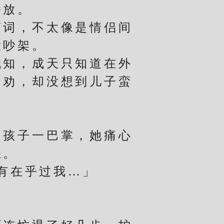
播放。
词，不太像是情侣间
大吵架。
知，成天只知道在外
相劝，却没想到儿子蛮
孩子一巴掌，她痛心
怒。
有在乎过我…」