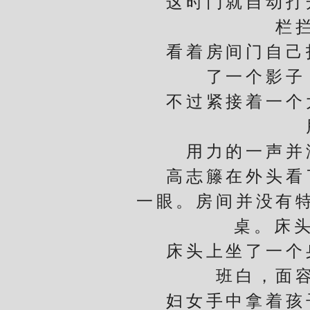
这时门就自动打开
栏
看着房间门自己打
了一个影子
不过紧接着一个大
用力的一声并没
高志籐在外头看了
一眼。房间并没有
桌。床
床头上坐了一个身
班白，面
妇女手中拿着孩子