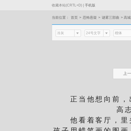
收藏本站(CRTL+D) |
手机版
当前位置：
首页
>
恐怖悬疑
>
谜雾三部曲
>
高城
冷灰
24号文字
楷体
上
正当他想向前，出
高
他看着客厅，里头
孩子用蜡笔画的图画