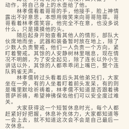
动作，将自己身上的水壶给了他。
林孝儒看着哥哥的手，他接手，脸上神情
露出不好意思，本想用微笑来向哥哥陪罪。哥
哥看着林孝儒笑容，他完全不在意，也没多说
什么，只是摸摸他的头。
随后起身开始查看其他人的情形，部队大
伙席地而坐，武器和装备暂时放在地上，除了
少数人负责警戒，他们一人负责一个方向，紧
盯着警戒。其馀的人安静树林里喘息，现在情
况不明朗，为了安全起见，除了连长以外小生
讲话以外，其馀的人都乖乖闭上嘴巴，整个连
队鸦雀无声。
林孝儒转过头看着后头其他弟兄们，大家
坐在一旁，有的人坐着盯着前头发呆，有的则
是嘴里默唸祈祷着，林孝儒不知道是否跟着彿
菩萨祈祷，希望神彿保佑他们可以安全度过难
关。
大家获得这一个短暂休息时光，每个人都
赶紧好好把握，休息补充体力，大家都知道等
一会上去，就不知道这次会不会是自己最后一
次休息。