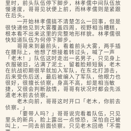
里时，前头队伍停下脚步，林孝儒中间队伍放
慢速度，哥哥见状便上前，而林孝儒则是紧跟
在后头。
一开始林孝儒搞不清楚怎么一回事，但是
很快递他见到大雾覆盖四周，视野相当糟糕，
根本看不出来这里的完整地形样貌。林孝儒很
快知道队伍为何停下脚步。
哥哥来到最前头，看着前头大雾，两手插
在腰际上，他想了想接着转过头，喊了一声
「老木！」队伍这时走出一名男子，只见身上
衣服破旧，沾满了泥土，留着脸颊短鬍，老木
在抗战初期很早就加入军队，在东北打游击，
后来受伤后送，最后被编入了军队，他眼力也
很好，很擅长侦察，身高不高，却是相当敏
捷，又很会判断敌情，哥哥有状况时都会先派
遣老木前去侦察。
老木向前，哥哥这时开口「老木，你前去
侦察。」
「要带人吗？」哥哥说完看着队伍，只见
里头的新兵，脸上露出一点惊恐，深怕自己被
叫上，一同去前面侦察。只见老木回绝「不需