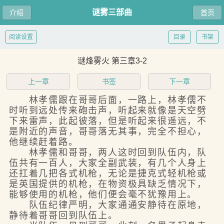
谜雾三部曲
介绍
首页
阅读设置
目录
书架
谜烽雾火 第三章3-2
上一章
书签
下一章
林孝儒跟在哥哥后面，一路上，林孝儒不
时听到远处传来砲击声，听起来就像是天空劈
下来雷声，此起彼落，但是听起来很遥远，不
是附近的声音，哥哥落无其事，完全不担心，
他继续赶着路。
林孝儒和哥哥，两人这时回到队伍内，队
伍共有一百人，大家全副武装，有几个人身上
还扛着几把各式机枪，无论是捷克式轻机枪或
是英国提供的机枪，在物资极具缺乏情况下，
能够使用的机枪，他们便会毫不犹豫用上。
队伍纪律严明，大家通通安静待在原地，
静待着哥哥回到队伍上。