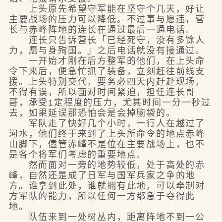
上头原先希望守军能在坚守个几天，好让
主要战场的压力可以降低。不过事与愿违，营
长与赤峰阵地的连长在通过最后一通电话。
连长只告诉营长「已经死守，没有多馀人
力，愿与身殉国。」之后电话就没有接通过。
一开始才刚在后方整军的他们，在上头命
令下来后，便急忙抓了装备，立刻赶往前线支
援。上头特别交代，要务必四天内赶赴现场，
不得有误，所以面对时间紧迫，担任连长哥
哥，承受1定程度的压力，尤其时间一分一秒过
去，如果延误那恐怕会是会掉脑袋的。
军队走了快好几个小时，一行人在越过了
河水，他们终于来到了上头所命令的地点赤峰
山脚下，儘管赤峰不是位在主要战场上，也不
是各个将军们考虑的重要地点。
然而面对一旁的地势较低，处于高处的赤
峰，自然还是成了日军与国军兵家之争的地
方。谁拿到此处，谁就拥有此地，可以牵制对
方军队的能力，所以任何一方都急于夺得此
地。
队伍来到一处树丛内，距离阵地不到一公