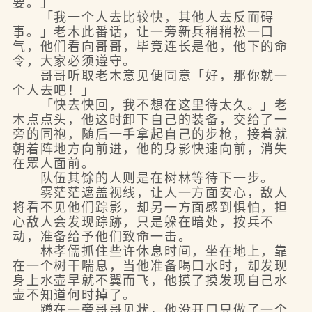
要。」
「我一个人去比较快，其他人去反而碍
事。」老木此番话，让一旁新兵稍稍松一口
气，他们看向哥哥，毕竟连长是他，他下的命
令，大家必须遵守。
哥哥听取老木意见便同意「好，那你就一
个人去吧！」
「快去快回，我不想在这里待太久。」老
木点点头，他这时卸下自己的装备，交给了一
旁的同袍，随后一手拿起自己的步枪，接着就
朝着阵地方向前进，他的身影快速向前，消失
在眾人面前。
队伍其馀的人则是在树林等待下一步。
雾茫茫遮盖视线，让人一方面安心，敌人
将看不见他们踪影，却另一方面感到惧怕，担
心敌人会发现踪跡，只是躲在暗处，按兵不
动，准备给予他们致命一击。
林孝儒抓住些许休息时间，坐在地上，靠
在一个树干喘息，当他准备喝口水时，却发现
身上水壶早就不翼而飞，他摸了摸发现自己水
壶不知道何时掉了。
蹲在一旁哥哥见状，他没开口只做了一个