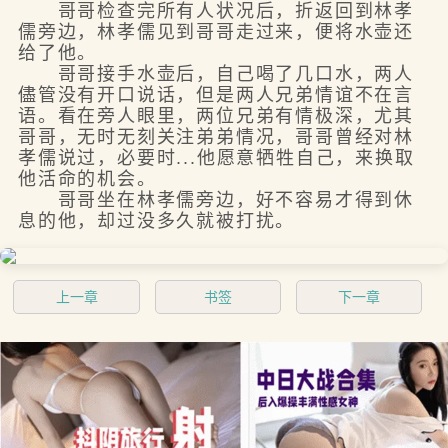
哥哥检查完所有人状况后，折返回到林孝
儒旁边，林孝儒见到哥哥走过来，便将水壶还
给了他。
哥哥接手水壶后，自己喝了几口水，两人
儘管没有开口说话，但是两人兄弟情谊不在言
语。看在旁人眼里，两位兄弟有情极深，尤其
哥哥，无时无刻关注弟弟情况，哥哥曾经对林
孝儒说过，必要时...他愿意牺牲自己，来换取
他活命的机会。
哥哥坐在林孝儒旁边，好不容易才得到休
息的他，却过没多久就被打扰。
上一章
书签
下一章