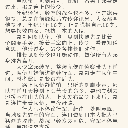
当队伍一见到哥哥，此刻一名男子起身走
过来，那是连上的传令。
年纪轻轻，经歷的战斗也不多，但是跑得
很快，总是在前线和后方传递讯息，大家都叫
他快腿，年纪只有16岁，但是谎报自己18岁，
想要报效国家，抵抗日本的入侵。
哥哥回到队伍，他一见到快腿先是比着一
个圆圈手势，接着手掌向上，传令一看便知道
意思，他转过身，命令各排长们动作。
排长见到传令也开始动作，督促所有人起
身准备离开。
大伙拿起装备，整装完便在侦察带头下前
进，队伍开始前进继续行军，哥哥走在队伍中
间，林孝儒则是紧跟在后头。
一路上队伍静悄悄，只听的到脚步声，部
队在前几天接到上头营长的命令，要他立刻去
驰援困在山头的人。上头发布命令下来后，哥
哥连忙带着队伍，星夜赶路。
一行人马不停蹄行军，赶往一处叫赤峰，
当地原先驻守的守军，连日遭到日本大批人马
猛烈的攻击，战况已经岌岌可危，守军不停电
话、电报请求支援。