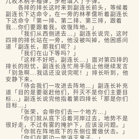
几枚木柄手榴弹，步枪填入了子弹。
各排的排长这时来到副连长前头，等候着
副连长下达命令，在一旁的林孝儒听着副连长
下达命令「第一排、第二排、第三排，跟着
我…你们要跟着我，收復阵地。」
「我们从西侧进去…」副连长说完，这时
四排的排长站在一旁，他没被叫掉，他困惑问
道「副连长，那我们呢？」
「我们在山下等吗？」
「这样不好吧，副连长...」面对第四排的
排长的担忧，副连长连忙用手阻止他继续发言
「别急啊...我话还没说完呢！」排长听到，他
安静下来。
「待会我们一攻进去阵地…」副连长补充
道「目的是要驱赶他们，歼灭不是你们主要目
标…」副连长说完他指着第四排长「那是你们
目标…」
「张荣，会带你们去一个地方…」
「你们就从底下沿着河岸过去，地势不是
很好走，不过有雾的掩护下，应该没问题。」
「你就在阵地底下的东侧位置做伏击。」
「你们在那边一举消灭鬼子。」