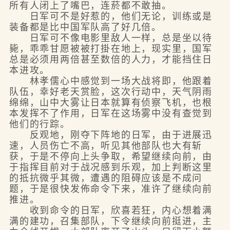
所有人闭上了嘴巴，连菸都不敢抽。
日军可不是好惹的，他们无论，训练或是
装备都是比中国军队高了好几倍。
日军可不像电影里敌人一样，总是坐以待
毙，乖乖甘愿被被打掛在地上，现实里，国军
总是必须用两倍甚至数倍的人力，才能挡住日
本进攻。
林孝儒心中感觉到一场大战将即，他跟着
队伍，幸好老天赏脸，这次行动中，天气阴雨
绵绵，山中大雾让日本就算有侦察飞机，也根
本发挥不了作用，日军在这场雾中没有查觉到
他们的行踪。
反观地，刚夺下阵地的日军，由于进展迅
速，人员伤亡不高，听见其他部队也大有斩
获，于是不停向上头争取，希望继续向前，由
于指挥目前对于战况感到乐观，加上判断这里
的抵抗微乎其微，遭遇的阻碍应该是不成问
题，于是很快发佈命令下来，准许了继续向前
推进。
收到命令的日军，欣喜若狂，内心想着满
满的建功，召集部队，下令继续向前挺进，主