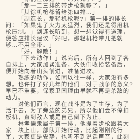
「那一二三排的带步枪就够了。」
「其馀机枪都留给第四排…」
「副连长，那轻机枪呢?」第一排的排长
问：「如果鬼子火力太猛烈，我们还是得用机
枪压制。」副连长听到，想一想觉得有道理，
便答应排长建议「好吧，那轻机枪带几把就
够…不用全带。」
「好，解散！」
「下去动作！」说完后，所有人回到了各
自排上，大家加紧准备，大伙们收拾装备后，
便开始向着山头前进，准备进攻。
熟练的动作，如同以往一样，大家没有多
想。也许打了好几年的他们…对于战争的意义?
早已不重要，保家卫国理由早就不再是杀敌的
动力。
对他们而言，现在战斗是为了生存，为了
活下去，为了旁边的弟兄，所以他们会不停扣
板机，直到敌人或是自己倒下为止。
林孝儒隶属于第一排，他提着步枪跟着大
家一块上山，部队开始行动，比起刚刚的行
军，大家更是安静，也听不到说话声音，此刻