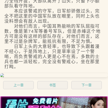
力全线开拔，大部队离开了山头，只留下小额
部队看守阵地。
本应该警戒的守军，日军却骄傲过头，完
全不把这里的中国军队放在眼里，同时上头也
没料想会有敌人出现。
对他们而言，中国耳熟能响的军队屈指可
数，像是第74军等番号军队，但是赤峰这个地
方可是没有这样的部队存在，对他们而言，这
里不过是杂牌军，能抵抗有限，不足为惧。
日军上头的大意轻率，也导致下头跟着漫
不经心，于是阵地上，只是草率设了一个警
哨，而负责警戒的人更是心不在焉，多数的士
兵也都一派轻松，完全没有警戒心，坐在那里
打盹。
上一章
书签
下一章