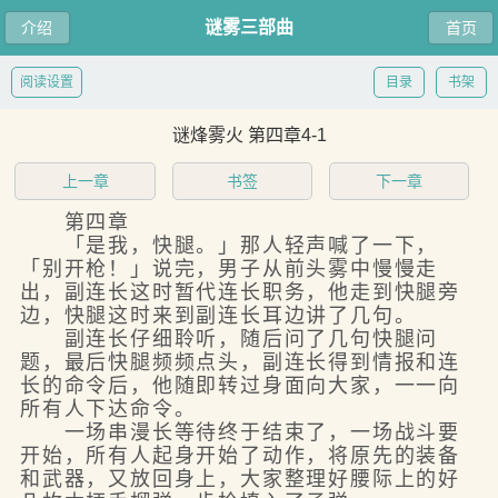
谜雾三部曲
介绍
首页
阅读设置
目录
书架
谜烽雾火 第四章4-1
上一章
书签
下一章
第四章
「是我，快腿。」那人轻声喊了一下，
「别开枪！」说完，男子从前头雾中慢慢走
出，副连长这时暂代连长职务，他走到快腿旁
边，快腿这时来到副连长耳边讲了几句。
副连长仔细聆听，随后问了几句快腿问
题，最后快腿频频点头，副连长得到情报和连
长的命令后，他随即转过身面向大家，一一向
所有人下达命令。
一场串漫长等待终于结束了，一场战斗要
开始，所有人起身开始了动作，将原先的装备
和武器，又放回身上，大家整理好腰际上的好