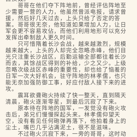
哥哥在他们夺下阵地前，曾经评估阵地至
少需要一营的人力，他虽然曾派电报，请求曾
援，然后好几天过去，上头只给了否定的答
案。哥哥很无奈，他知道如果增加人力，让日
军会更不容易攻佔，而他们利用地形可以充分
发挥出牵制敌人更久时间。
只可惜隋着长沙会战，越来越激烈，规模
越来越大，上头的人却完全忽略赤峰，他们目
光只注重长沙战区，后勤运输全部都往着长沙
而去，其馀战区得到的补给，少之又少。上级
忽略次级战区赤峰的重要性，却也给了恼羞的
日军一次大好机会，驻守阵地的林孝儒，也只
能无奈加强防御工事，好应付敌人接下来的进
攻。
震耳欲聋砲火持续了快一整天，直到隔天
清晨，砲火逐渐零星，到最后沉寂了下来。
原本待在阵地的国军，一发觉没有砲火攻
击后，弟兄们慢慢探起头来。林孝儒仰望天
空，没有看见任何砲弹再落下，他拍着身上的
尘土，嘴巴几乎沾满泥土，很不是滋味。
不过砲火沉寂下来，一旁的哥哥，这时动