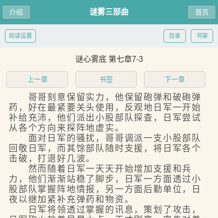
谜雾三部曲
介绍
首页
阅读设置
目录
书架
谜心雾底 第七章7-3
上一章
书签
下一章
哥哥刻意保留实力，他保留砲弹和破砲弹
药，好在最紧要关头使用，反观地日军一开始
补给充沛，他们派出小股部队探查，日军尝试
从各个方向来探阵地虚实。
面对日军的骚扰，哥哥调派一支小股部队
回敬日军，而其馀部队随时支援，将日军各个
击破，打退好几波。
然而随着日军一天天开始增加支援和兵
力，他们渐渐站稳了脚步，日军一方面透过小
股部队掌握阵地情报，另一方面后勤单位，日
夜以继加紧补充弹药和物资。
日军将领透过掌握的讯息，策划了攻击，