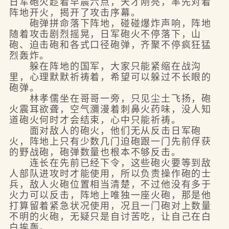
日军砲火趁着早晨六点，天才刚亮，率先对着
阵地开火，揭开了攻击序幕。
砲弹拼命落下阵地，碰碰爆炸声响，阵地
随着攻击剧烈摇晃，日军砲火不停落下，山
砲、迫击砲和各式口径砲弹，齐聚不停疯狂猛
烈轰炸。
躲在阵地的国军，大家只能紧缩在战沟
里，心理默默祈祷着，希望可以躲过不长眼的
砲弹。
林孝儒坐在哥哥一旁，只见尘土飞扬，砲
火震耳欲聋，空气瀰漫着刺鼻火药味，没人知
道砲火何时才会结束，心中只能祈祷。
面对敌人的砲火，他们无从反击日军砲
火，阵地上只有少数几门迫砲跟一门先前俘获
的野战砲，砲弹数量也根本不够反击。
连长在先前已经下令，这些砲火要等到敌
人部队进攻时才能使用，所以负责操作砲的士
兵，敌人火砲位置相当清楚，不过他没有多于
火力可以反击，阵地上唯独一座火砲，那是他
打算留着紧急状况使用，况且一门砲对上数量
不明的火砲，无疑只是自讨苦吃，让自己在白
白挨轰。