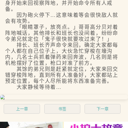
身开始来回视察阵地，并开始命令所有人戒
备。
因为砲火停下…这意味着等会很快敌人就
会有攻势。
「眼睛罩子，放亮点。」哥哥高分贝对着
阵地喊话，其他排长和班长也没间着，纷纷命
令弟兄就定位「鬼子很快就要攻过来了！」
排长、班长齐声命令来回，确定大家都每
个人都在自己位子上，大伙急忙穿梭在壕沟
内，几名士兵抓着弹药来回奔波，几名则是将
机枪摆好了位置，枪口对准了前方。
其馀的弟兄则是赶紧就定位，大家来回交
错穿梭阵地，直到所有人准备好，大家都站上
预定位置，每个人尽所能将东西准备完善。
大家静候等待着…
上一章
书签
下一章