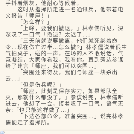
手抖着烟灰，他耐心等候着。
这时从指挥所走进一名通讯兵，他带着电
文报告「师座！」
「怎么样？」
「上峰，要我们撤退。」林孝儒听见，深
深叹了一口气「撤退？太迟了…」
「三天前就说要撤离，他们就死绑着命
令…现在伤亡过半…怎么撤?」林孝儒说着很生
气拍桌子，碰的一声，在场的人不敢说话，气
氛凝结，大家你看我，我看你。直到旁边参谋
给了建言「师座，我们可以突围…」
「突围还来得及，我们与师座一块杀出
去…」
「但是伤兵呢？」
「师座，此刻是保存实力，如果部队全
灭，那就什么都没了。」参谋说完，林孝儒听
进去，他想了一会，接着叹了一口气，语气无
奈:「也只能这样做了…」
「下达各部命令，准备突围…」说完林孝
儒便走了指挥所。