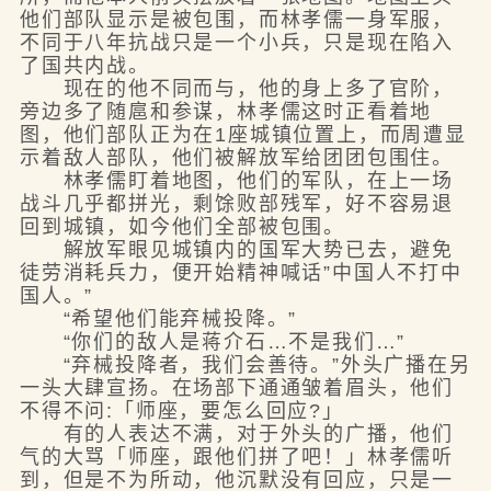
他们部队显示是被包围，而林孝儒一身军服，
不同于八年抗战只是一个小兵，只是现在陷入
了国共内战。
现在的他不同而与，他的身上多了官阶，
旁边多了随扈和参谋，林孝儒这时正看着地
图，他们部队正为在1座城镇位置上，而周遭显
示着敌人部队，他们被解放军给团团包围住。
林孝儒盯着地图，他们的军队，在上一场
战斗几乎都拼光，剩馀败部残军，好不容易退
回到城镇，如今他们全部被包围。
解放军眼见城镇内的国军大势已去，避免
徒劳消耗兵力，便开始精神喊话”中国人不打中
国人。”
“希望他们能弃械投降。”
“你们的敌人是蒋介石…不是我们…”
“弃械投降者，我们会善待。”外头广播在另
一头大肆宣扬。在场部下通通皱着眉头，他们
不得不问:「师座，要怎么回应?」
有的人表达不满，对于外头的广播，他们
气的大骂「师座，跟他们拼了吧！」林孝儒听
到，但是不为所动，他沉默没有回应，只是一