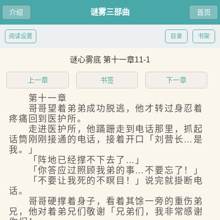
谜雾三部曲
介绍
首页
阅读设置
目录
书架
谜心雾底 第十一章11-1
上一章
书签
下一章
第十一章
哥哥望着弟弟成功脱逃，他才转过身忍着
疼痛回到医护所。
走进医护所，他蹣跚走到电话那里，抓起
话筒刚刚接通的电话，接着开口「刘营长…是
我。」
「阵地已经撑不下去了…」
「你答应过照顾我弟的事…不要忘了！」
「不要让我死的不瞑目！」说完就掛断电
话。
哥哥硬撑着身子，看着其馀一旁的重伤弟
兄，他对着弟兄们敬谢「兄弟们，我非常感谢