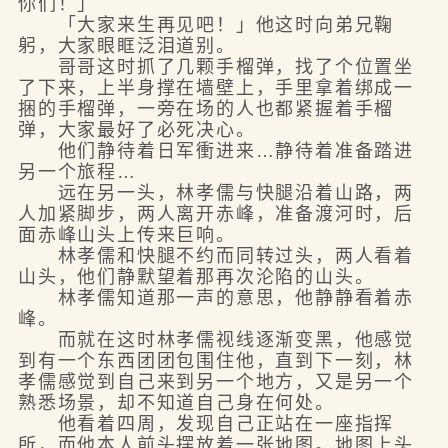
你们！」
「大家来生再见吧！」他这时向弟兄鞠
躬，大家眼眶泛泪道别。
哥哥这时抓了几颗手榴弹，找了个位置坐
了下来，上半身撑在墙壁上，手里拿着绑成一
捆的手榴弹，一旁在场的人也都紧握着手榴
弹，大家最好了必死决心。
他们静待着日军衝进来…静待着准备踏进
另一个旅程…
远在另一头，林孝儒与快腿沿着山路，两
人加紧脚步，两人离开赤峰，准备渡河时，后
面赤峰山头上传来巨响。
林孝儒和快腿不约而同转过头，两人看着
山头，他们静默望着那再次沦陷的山头。
林孝儒知道那一声的意思，他静静看着赤
峰。
而就在这时林孝儒视线逐渐变黑，他感觉
到有一个东西团团包围住他，直到下一刻，林
孝儒感觉到自己来到另一个地方，又是另一个
熟悉场景，却不知道自己身在何处。
他看着四周，发现自己正站在一座指挥
所，而他本人前头摆放着一张地图。地图上头