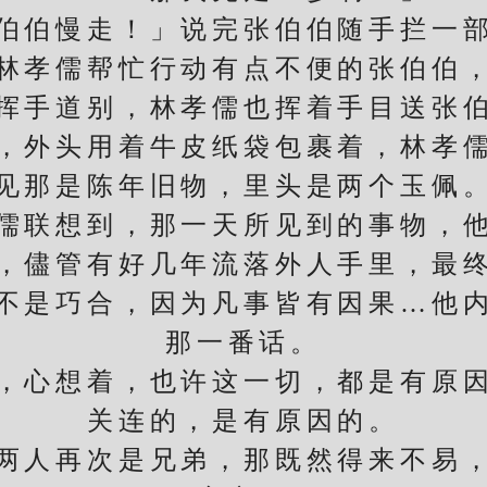
伯慢走！」说完张伯伯随手拦一部
孝儒帮忙行动有点不便的张伯伯，
挥手道别，林孝儒也挥着手目送张
外头用着牛皮纸袋包裹着，林孝儒
见那是陈年旧物，里头是两个玉佩
联想到，那一天所见到的事物，他
，儘管有好几年流落外人手里，最
是巧合，因为凡事皆有因果…他内
那一番话。
心想着，也许这一切，都是有原因
关连的，是有原因的。
人再次是兄弟，那既然得来不易，