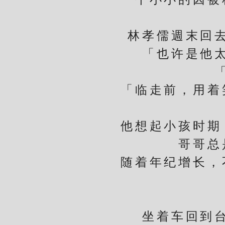
林孝儒週末回去台
「也许是他
「想
「临走前，用着笑
他想起小孩时期，
哥哥总
随着年纪增长，不
坐着车回到台北