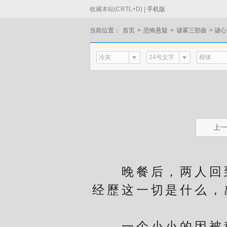
收藏本站(CRTL+D) |
手机版
当前位置：
首页
>
恐怖悬疑
>
谜雾三部曲
>
谜心
冷灰
24号文字
楷体
上
晚餐后，两人回到
经歷这一切是什么，
一个小小的因被种