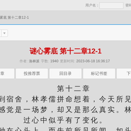
用户名：
密
雾底 第十二章12-1
谜心雾底 第十二章12-1
作者:
洛林派
字数:
1940
更新时间:
2023-06-18 16:36:17
一章
投推荐票
回目录
标记书签
下
第十二章
宿舍，林孝儒拼命想着，今天所见
感觉是一场梦，却又是那么真实。
过心中似乎有了变化。
在心头上，而先前所见所闻，如头