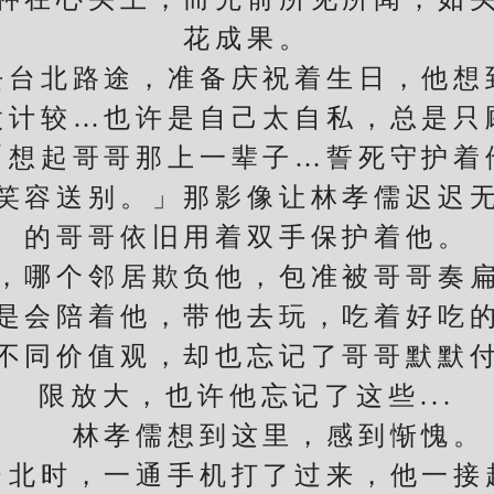
花成果。
北路途，准备庆祝着生日，他想
太计较…也许是自己太自私，总是只
起哥哥那上一辈子…誓死守护着
容送别。」那影像让林孝儒迟迟无
的哥哥依旧用着双手保护着他。
哪个邻居欺负他，包准被哥哥奏扁
是会陪着他，带他去玩，吃着好吃
同价值观，却也忘记了哥哥默默付
限放大，也许他忘记了这些...
林孝儒想到这里，感到惭愧。
时，一通手机打了过来，他一接