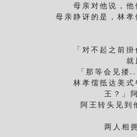
母亲对他说，他们
母亲静讶的是，林孝
「对不起之前掛你
就
「那等会见搂..
林孝儒抵达美式餐
王？」
阿王转头见到他变高
两人相拥后