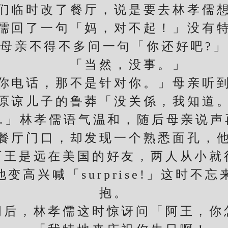
临时改了餐厅，说是要去林孝儒想
儒回了一句「妈，对不起！」没有
母亲不得不多问一句「你还好吧?」
「当然，没事。」
电话，那不是针对你。」母亲听到
原谅儿子的鲁莽「没关係，我知道
.」林孝儒语气温和，随后母亲说声
厅门口，却发现一个熟悉面孔，他
阿王是远在美国的好友，两人从小就
兴喊「surprise!」这时不
抱。
，林孝儒这时惊讶问「阿王，你