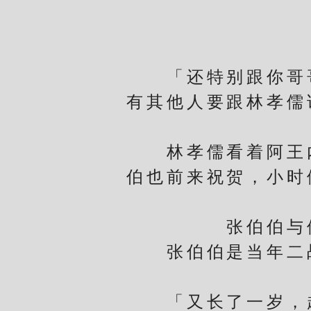
「还特别跟你哥哥
有其他人要跟林孝儒
林孝儒看着阿王内
伯也前来祝贺，小时
张伯伯与他
张伯伯是当年二战
「又长了一岁，越