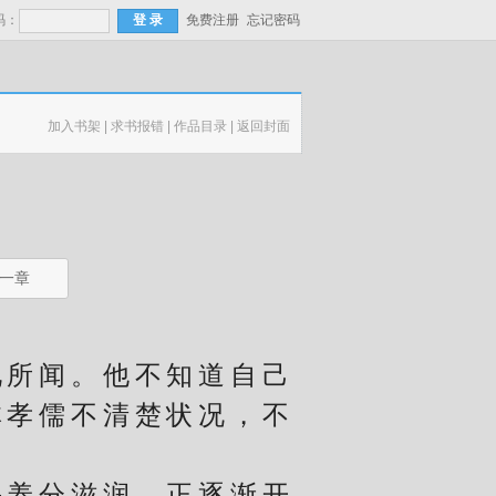
码：
免费注册
忘记密码
加入书架
|
求书报错
|
作品目录
|
返回封面
一章
所闻。他不知道自己
林孝儒不清楚状况，不
养分滋润，正逐渐开