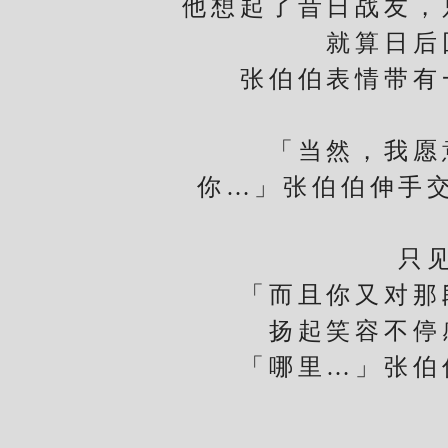
他想起了昔日战友，
就算日后
张伯伯表情带有一
「当然，我愿意
你…」张伯伯伸手
只见张
「而且你又对那段
扬起笑容不停
「哪里…」张伯伯