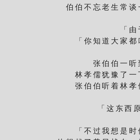
伯伯不忘老生常谈
「由于
「你知道大家都叫
张伯伯一听到
林孝儒犹豫了一下
张伯伯听着林孝儒
「这东西原本
「
「不过我想是时候