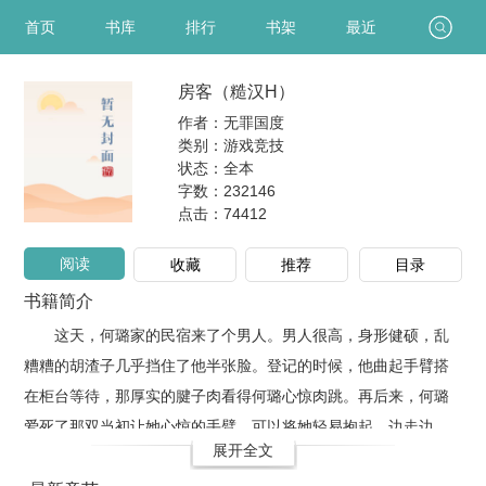
首页
书库
排行
书架
最近
房客（糙汉H）
作者：无罪国度
类别：游戏竞技
状态：全本
字数：232146
点击：
74412
阅读
收藏
推荐
目录
书籍简介
这天，何璐家的民宿来了个男人。男人很高，身形健硕，乱
糟糟的胡渣子几乎挡住了他半张脸。登记的时候，他曲起手臂搭
在柜台等待，那厚实的腱子肉看得何璐心惊肉跳。再后来，何璐
爱死了那双当初让她心惊的手臂，可以将她轻易抱起，边走边
展开全文
操，一路汁水横流……