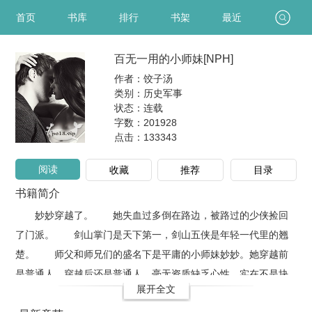
首页
书库
排行
书架
最近
百无一用的小师妹[NPH]
作者：饺子汤
类别：历史军事
状态：连载
字数：201928
点击：
133343
阅读
收藏
推荐
目录
书籍简介
妙妙穿越了。 她失血过多倒在路边，被路过的少侠捡回
了门派。 剑山掌门是天下第一，剑山五侠是年轻一代里的翘
楚。 师父和师兄们的盛名下是平庸的小师妹妙妙。她穿越前
是普通人，穿越后还是普通人，毫无资质缺乏心性，实在不是块
展开全文
习武的料子。 ——为什么师父会收留我？ 在大师兄寒毒