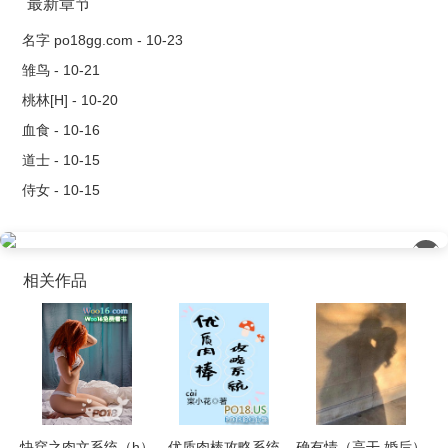
发作，师父把她送到大师兄的床榻上时，妙妙终于知道了答
最新章节
案。 预警： 1.狗血苏文，普女和天之骄子们。 2.
名字 po18gg.com - 10-23
男主有处有非处，非处的包括人父人夫。 3.含有部分人外强
雏鸟 - 10-21
制内容。结局全员HE。
桃林[H] - 10-20
血食 - 10-16
道士 - 10-15
侍女 - 10-15
��
相关作品
快穿之肉文系统（h）
优质肉棒攻略系统
确有情（高干 婚后）