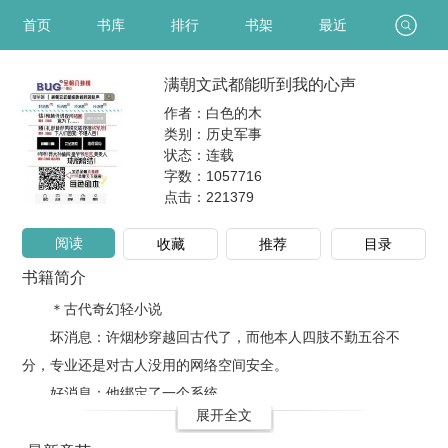
首页
书库
排行
书架
最近
满朝文武都能听到我的心声
作者：白色的木
类别：历史军事
状态：连载
字数：1057716
点击：
221379
阅读
收藏
推荐
目录
书籍简介
＊古代奇幻轻小说
坏消息：许烟杪穿越回古代了，而他本人四肢不勤五谷不
分，专业还是对古人没用的网络空间安全。
好消息：他绑定了一个系统。
展开全文
坏消息：系统名叫八卦系统，不是算..